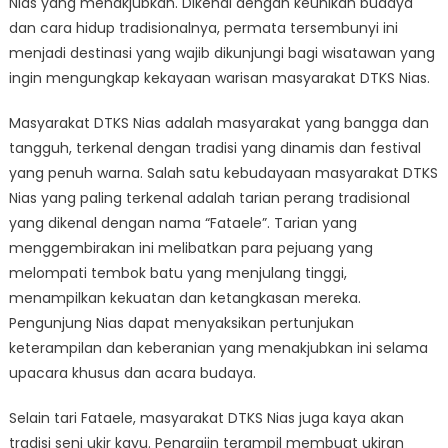
Nias yang menakjubkan. Dikenal dengan keunikan budaya
DTKS
Nias:
dan cara hidup tradisionalnya, permata tersembunyi ini
Destinasi
menjadi destinasi yang wajib dikunjungi bagi wisatawan yang
yang
ingin mengungkap kekayaan warisan masyarakat DTKS Nias.
Wajib
Dikunjungi
Masyarakat DTKS Nias adalah masyarakat yang bangga dan
tangguh, terkenal dengan tradisi yang dinamis dan festival
yang penuh warna. Salah satu kebudayaan masyarakat DTKS
Nias yang paling terkenal adalah tarian perang tradisional
yang dikenal dengan nama “Fataele”. Tarian yang
menggembirakan ini melibatkan para pejuang yang
melompati tembok batu yang menjulang tinggi,
menampilkan kekuatan dan ketangkasan mereka.
Pengunjung Nias dapat menyaksikan pertunjukan
keterampilan dan keberanian yang menakjubkan ini selama
upacara khusus dan acara budaya.
Selain tari Fataele, masyarakat DTKS Nias juga kaya akan
tradisi seni ukir kayu. Pengrajin terampil membuat ukiran