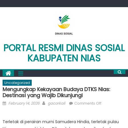
Skip
to
content
PORTAL RESMI DINAS SOSIAL
KABUPATEN NIAS
Uncategorized
Mengungkap Kekayaan Budaya DTKS Nias:
Destinasi yang Wajib Dikunjungi
Posted
Author
on
February 14, 2026
gacorkali
Comments Off
on
Mengungkap
Kekayaan
Terletak di perairan murni Samudera Hindia, terletak pulau
Budaya