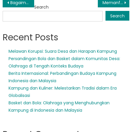
Post
Bagaimana BPNT Nias Memberdayakan Masyarakat dan Memerangi Kemiskinan
Memanfaatkan Kekuatan Integrasi Data untuk Kesejahteraan Sosial di Nias
Search
navigation
Search
Recent Posts
Melawan Korupsi: Suara Desa dan Harapan Kampung
Persandingan Bola dan Basket dalam Komunitas Desa:
Olahraga di Tengah Konteks Budaya
Berita Internasional: Perbandingan Budaya Kampung
Indonesia dan Malaysia
Kampung dan Kuliner: Melestarikan Tradisi dalam Era
Globalisasi
Basket dan Bola: Olahraga yang Menghubungkan
Kampung di Indonesia dan Malaysia