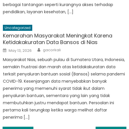
berbagai tantangan seperti kurangnya akses terhadap
pendidikan, layanan kesehatan, […]
Uncategorized
Kemarahan Masyarakat Meningkat Karena
Ketidakakuratan Data Bansos di Nias
Author
Posted
gacorkali
May 13, 2026
on
Masyarakat Nias, sebuah pulau di Sumatera Utara, Indonesia,
semakin frustrasi dan marah atas ketidakakuratan data
terkait penyaluran bantuan sosial (Bansos) selama pandemi
COVID-19. Kesenjangan data menyebabkan banyak
penerima yang memenuhi syarat tidak ikut dalam
penyaluran bantuan, sementara yang lain yang tidak
membutuhkan justru mendapat bantuan. Persoalan ini
pertama kali terungkap ketika warga melihat daftar
penerima […]