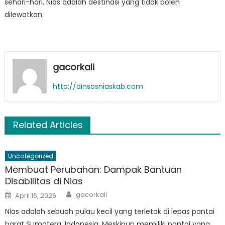
sehari-hari, Nias adalah destinasi yang tidak boleh
dilewatkan.
gacorkali
http://dinsosniaskab.com
Related Articles
Uncategorized
Membuat Perubahan: Dampak Bantuan
Disabilitas di Nias
Author
Posted
gacorkali
April 16, 2026
on
Nias adalah sebuah pulau kecil yang terletak di lepas pantai
barat Sumatera, Indonesia. Meskipun memiliki pantai yang