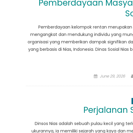
Pemberdayaan Masyara
S
Pemberdayaan kelompok rentan merupakan asp
mengangkat dan mendukung individu yang mungki
organisasi yang memberikan dampak signifikan dala
yang berbasis di Nias, Indonesia. Dinas Sosial Ni
Posted
June 29, 2026
on
Perjalanan 
Dinsos Nias adalah sebuah pulau kecil yang terl
ukurannya, ia memiliki sejarah yang kaya dan m