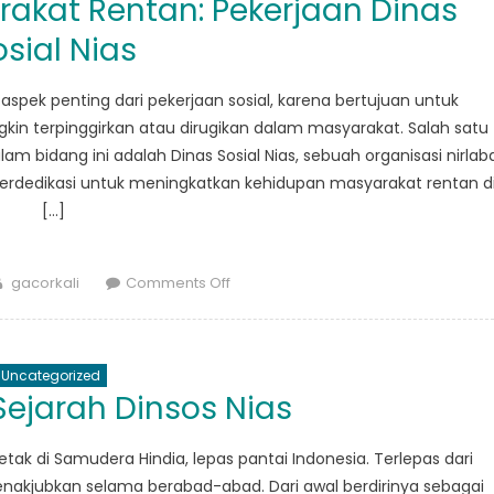
kat Rentan: Pekerjaan Dinas
Sosial
Kabupaten
osial Nias
Nias’
Partnerships
ek penting dari pekerjaan sosial, karena bertujuan untuk
for
n terpinggirkan atau dirugikan dalam masyarakat. Salah satu
Social
m bidang ini adalah Dinas Sosial Nias, sebuah organisasi nirlab
Development
as berdedikasi untuk meningkatkan kehidupan masyarakat rentan d
[…]
Author
on
gacorkali
Comments Off
Pemberdayaan
Masyarakat
Rentan:
Uncategorized
Pekerjaan
Sejarah Dinsos Nias
Dinas
Sosial
etak di Samudera Hindia, lepas pantai Indonesia. Terlepas dari
Nias
enakjubkan selama berabad-abad. Dari awal berdirinya sebagai