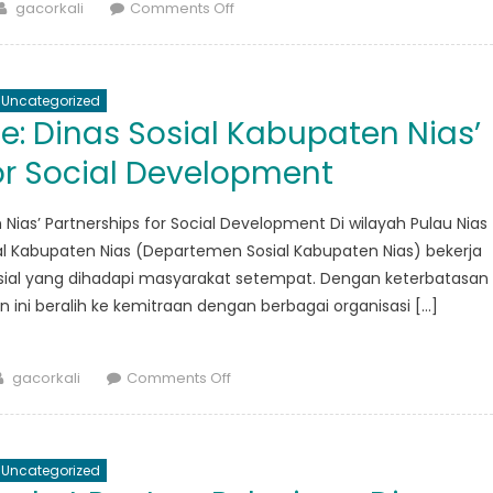
Author
on
gacorkali
Comments Off
Menggali
Keberagaman
Kuliner:
Uncategorized
Perjalanan
e: Dinas Sosial Kabupaten Nias’
Rasa
Antara
or Social Development
Indonesia
dan
Nias’ Partnerships for Social Development Di wilayah Pulau Nias
Malaysia
sial Kabupaten Nias (Departemen Sosial Kabupaten Nias) bekerja
sial yang dihadapi masyarakat setempat. Dengan keterbatasan
 ini beralih ke kemitraan dengan berbagai organisasi […]
Author
on
gacorkali
Comments Off
Collaborating
for
Change:
Uncategorized
Dinas