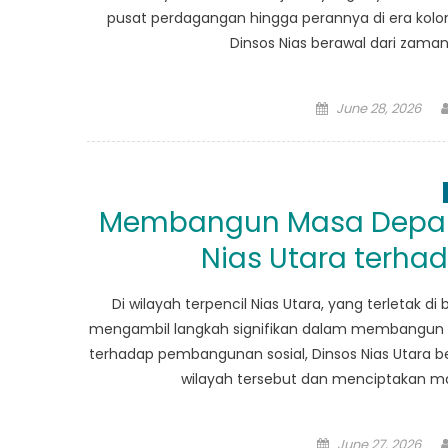
pusat perdagangan hingga perannya di era kolon
Dinsos Nias berawal dari zama
Posted
June 28, 2026
on
Membangun Masa Depan 
Nias Utara terh
Di wilayah terpencil Nias Utara, yang terletak d
mengambil langkah signifikan dalam membangun 
terhadap pembangunan sosial, Dinsos Nias Utara b
wilayah tersebut dan menciptakan masy
Posted
June 27, 2026