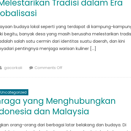
elestarikan Tradisi dalam Era
Kampung
Indonesia
obalisasi
dan
Malaysia
kekayaan budaya lokal seperti yang terdapat di kampung-kampun
ski begitu, banyak desa yang masih berusaha melestarikan tradis
alah salah satu cermin dari identitas suatu daerah, dan kini
adari pentingnya menjaga warisan kuliner […]
Author
on
gacorkali
Comments Off
Kampung
dan
Kuliner:
Uncategorized
Melestarikan
lahraga yang Menghubungkan
Tradisi
dalam
donesia dan Malaysia
Era
Globalisasi
an orang-orang dari berbagai latar belakang dan budaya. Di