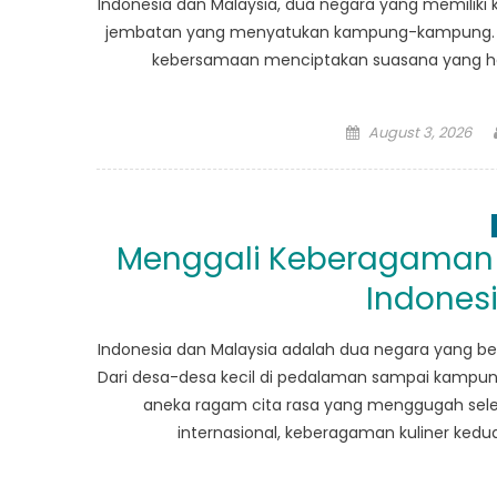
Indonesia dan Malaysia, dua negara yang memiliki
jembatan yang menyatukan kampung-kampung. Set
kebersamaan menciptakan suasana yang han
Posted
August 3, 2026
on
Menggali Keberagaman K
Indones
Indonesia dan Malaysia adalah dua negara yang be
Dari desa-desa kecil di pedalaman sampai kampu
aneka ragam cita rasa yang menggugah selera
internasional, keberagaman kuliner kedua