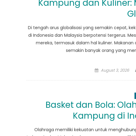
Kampung dan Kuliner: M
Gl
Di tengah arus globalisasi yang semakin cepat, 
di Indonesia dan Malaysia berpotensi tergerus. Me
mereka, termasuk dalam hal kuliner. Makanan ad
semakin banyak orang yang meny
Posted
August 3, 2026
on
Basket dan Bola: O
Kampung di In
Olahraga memiliki kekuatan untuk menghubungk