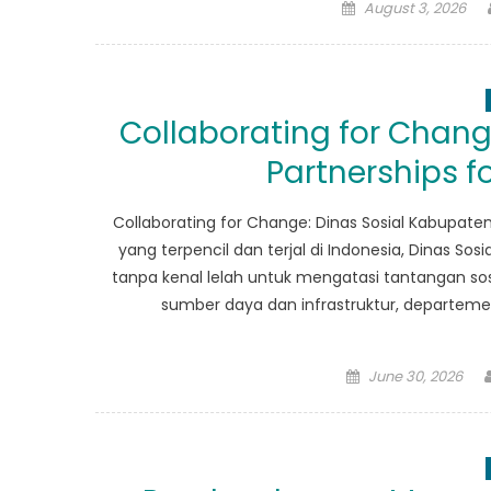
Posted
August 3, 2026
on
Collaborating for Chang
Partnerships f
Collaborating for Change: Dinas Sosial Kabupaten 
yang terpencil dan terjal di Indonesia, Dinas So
tanpa kenal lelah untuk mengatasi tantangan so
sumber daya dan infrastruktur, departemen
Posted
June 30, 2026
on