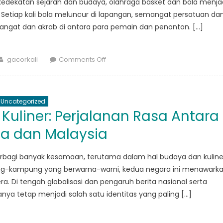
 kedekatan sejarah dan budaya, olahraga basket dan bola menja
iap kali bola meluncur di lapangan, semangat persatuan da
gat dan akrab di antara para pemain dan penonton. […]
Author
on
gacorkali
Comments Off
Basket
dan
Bola:
Uncategorized
Olahraga
uliner: Perjalanan Rasa Antara
yang
Menghubungkan
ia dan Malaysia
Kampung
di
rbagi banyak kesamaan, terutama dalam hal budaya dan kuline
Indonesia
ng-kampung yang berwarna-warni, kedua negara ini menawark
dan
. Di tengah globalisasi dan pengaruh berita nasional serta
Malaysia
nya tetap menjadi salah satu identitas yang paling […]