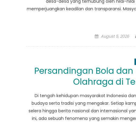
desa-desa yang terhubung oleh nilai-nilai
memperjuangkan keadilan dan transparansi. Masya
Posted
August 5, 2026
on
Persandingan Bola dan
Olahraga di T
Di tengah kehidupan masyarakat Indonesia dan
budaya serta tradisi yang mengakar. Setiap kamp
selera hingga berita nasional dan internasional
ini, ada sebuah fenomena yang semakin mengemu