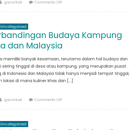
Author
on
gacorkali
Comments Off
Persandingan
Bola
dan
Uncategorized
Basket
 Perbandingan Budaya Kampung
dalam
Komunitas
ia dan Malaysia
Desa:
Olahraga
sia memiliki banyak kesamaan, terutama dalam hal budaya dan
di
ini sering tinggal di desa atau kampung, yang merupakan pusat
Tengah
i Indonesia dan Malaysia tidak hanya menjadi tempat tinggal,
Konteks
 lokasi di mana kuliner khas dan […]
Budaya
Author
on
gacorkali
Comments Off
Berita
Internasional:
Perbandingan
Uncategorized
Budaya