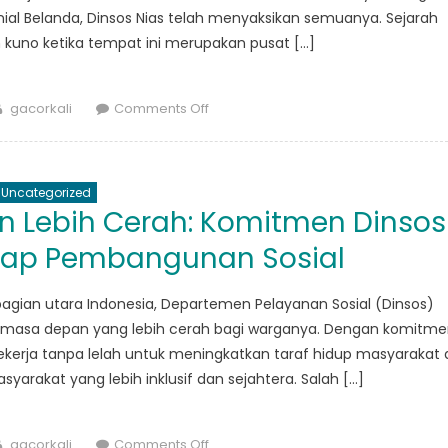
ial Belanda, Dinsos Nias telah menyaksikan semuanya. Sejarah
n kuno ketika tempat ini merupakan pusat […]
Author
on
gacorkali
Comments Off
Perjalanan
Sejarah
Dinsos
Uncategorized
Nias
Lebih Cerah: Komitmen Dinsos
adap Pembangunan Sosial
i bagian utara Indonesia, Departemen Pelayanan Sosial (Dinsos)
masa depan yang lebih cerah bagi warganya. Dengan komitm
ekerja tanpa lelah untuk meningkatkan taraf hidup masyarakat 
arakat yang lebih inklusif dan sejahtera. Salah […]
Author
on
gacorkali
Comments Off