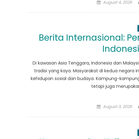
Posted
August 4, 2026
on
Berita Internasional:
Indones
Di kawasan Asia Tenggara, Indonesia dan Malay
tradisi yang kaya. Masyarakat di kedua negara 
kehidupan sosial dan budaya. Kampung-kampung d
tetapi juga merupakan
Posted
August 3, 2026
on