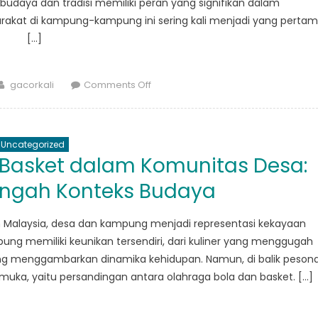
 budaya dan tradisi memiliki peran yang signifikan dalam
rakat di kampung-kampung ini sering kali menjadi yang perta
[…]
Author
on
gacorkali
Comments Off
Melawan
Korupsi:
Suara
Uncategorized
Desa
 Basket dalam Komunitas Desa:
dan
Harapan
engah Konteks Budaya
Kampung
 Malaysia, desa dan kampung menjadi representasi kekayaan
ung memiliki keunikan tersendiri, dari kuliner yang menggugah
 yang menggambarkan dinamika kehidupan. Namun, di balik peson
ka, yaitu persandingan antara olahraga bola dan basket. […]