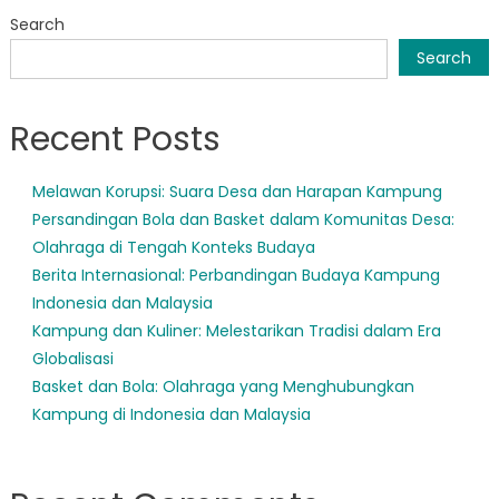
Krisis
Search
hingga
Pembang
Search
Masyaraka
Peran
Recent Posts
Dinas
Sosial
Nias
Melawan Korupsi: Suara Desa dan Harapan Kampung
Persandingan Bola dan Basket dalam Komunitas Desa:
Olahraga di Tengah Konteks Budaya
Berita Internasional: Perbandingan Budaya Kampung
Indonesia dan Malaysia
Kampung dan Kuliner: Melestarikan Tradisi dalam Era
Globalisasi
Basket dan Bola: Olahraga yang Menghubungkan
Kampung di Indonesia dan Malaysia