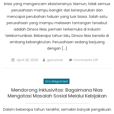
krisis yang mengancam eksistensinya. Namun, tidak semua
perusahaan mampu bangkit dari keterpurukan dan
mencapai perubahan haluan yang luar biasa. Salah satu
perusahaan yang mampu melawan tantangan tersebut
adalah Dinsos Nias, pemain terkemuka di industri
telekomunikasi. Beberapa tahun lalu, Dinsos Nias berada di
ambang kebangkrutan. Perusahaan sedang berjuang
dengan […]
Posted
Author
on
April 28, 2026
gacorkali
Comments Off
on
Dari
Krisis
Menuju
Uncategorized
Kesukses
Perubaha
Mendorong Inklusivitas: Bagaimana Nias
Haluan
Mengatasi Masalah Sosial Melalui Kebijakan
Dinsos
Nias
Dalam beberapa tahun terakhir, semakin banyak pengakuan
yang