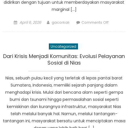
didirikan dengan tujuan untuk memberdayakan masyarakat
marginal […]
Posted
Author
on
April 6, 2026
gacorkali
Comments Off
on
Menjemba
Kesenjang
Kisah
Uncategorized
Sukses
Program
Dari Krisis Menjadi Komunitas: Evolusi Pelayanan
Sosial
Sosial di Nias
Nias
Nias, sebuah pulau kecil yang terletak di lepas pantai barat
Sumatera, Indonesia, memiliki sejarah panjang dalam
menghadapi krisis. Mulai dari bencana alam seperti gempa
bumi dan tsunami hingga permasalahan sosial seperti
kemiskinan dan kurangnya infrastruktur, masyarakat Nias
telah melalui banyak hal. Namun, melalui tantangan-
tantangan ini, masyarakat bersatu untuk menciptakan masa