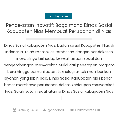
Kab
Nias:
Uncategorized
Suar
Harapan
Pendekatan Inovatif: Bagaimana Dinas Sosial
bagi
Kabupaten Nias Membuat Perubahan di Nias
Masyarak
Kurang
Dinas Sosial Kabupaten Nias, badan sosial Kabupaten Nias di
Mampu
Indonesia, telah membuat terobosan dengan pendekatan
inovatifnya terhadap kesejahteraan sosial dan
pengembangan masyarakat. Mulai dari penerapan program
baru hingga pemanfaatan teknologi untuk memberikan
layanan yang lebih baik, Dinas Sosial Kabupaten Nias benar-
benar membawa perubahan dalam kehidupan masyarakat
Nias. Salah satu inisiatif utama Dinas Sosial Kabupaten Nias
[…]
Posted
Author
on
April 2, 2026
gacorkali
Comments Off
on
Pendekat