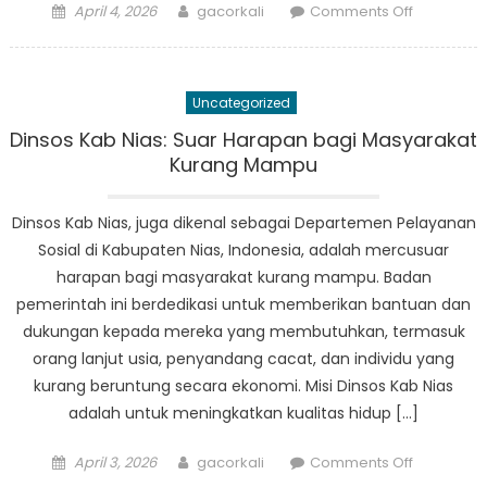
Posted
Author
on
April 4, 2026
gacorkali
Comments Off
on
Keindaha
Sosial
Nias
Uncategorized
yang
Tak
Dinsos Kab Nias: Suar Harapan bagi Masyarakat
Terlupaka
Kurang Mampu
Panduan
Wisatawa
Dinsos Kab Nias, juga dikenal sebagai Departemen Pelayanan
Menuju
Sosial di Kabupaten Nias, Indonesia, adalah mercusuar
Rahasia
harapan bagi masyarakat kurang mampu. Badan
Terbaik
pemerintah ini berdedikasi untuk memberikan bantuan dan
Indonesia
dukungan kepada mereka yang membutuhkan, termasuk
orang lanjut usia, penyandang cacat, dan individu yang
kurang beruntung secara ekonomi. Misi Dinsos Kab Nias
adalah untuk meningkatkan kualitas hidup […]
Posted
Author
on
April 3, 2026
gacorkali
Comments Off
on
Dinsos