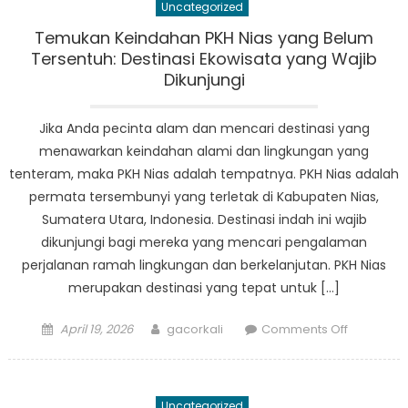
Uncategorized
BPNT
Nias:
Temukan Keindahan PKH Nias yang Belum
Yang
Tersentuh: Destinasi Ekowisata yang Wajib
Perlu
Dikunjungi
Anda
Ketahui
Jika Anda pecinta alam dan mencari destinasi yang
menawarkan keindahan alami dan lingkungan yang
tenteram, maka PKH Nias adalah tempatnya. PKH Nias adalah
permata tersembunyi yang terletak di Kabupaten Nias,
Sumatera Utara, Indonesia. Destinasi indah ini wajib
dikunjungi bagi mereka yang mencari pengalaman
perjalanan ramah lingkungan dan berkelanjutan. PKH Nias
merupakan destinasi yang tepat untuk […]
Posted
Author
on
April 19, 2026
gacorkali
Comments Off
on
Temukan
Keindaha
PKH
Uncategorized