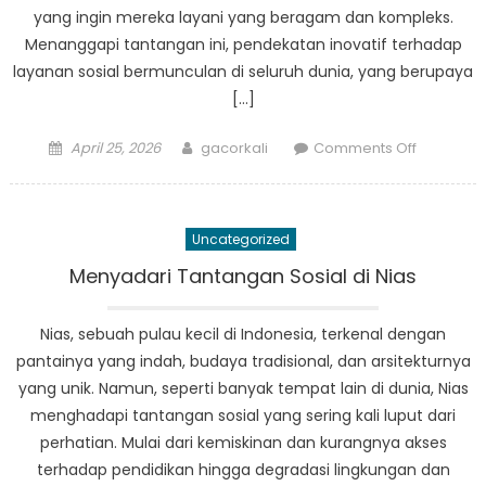
yang ingin mereka layani yang beragam dan kompleks.
Menanggapi tantangan ini, pendekatan inovatif terhadap
layanan sosial bermunculan di seluruh dunia, yang berupaya
[…]
Posted
Author
on
April 25, 2026
gacorkali
Comments Off
on
Innovativ
Approac
to
Uncategorized
Social
Service:
Menyadari Tantangan Sosial di Nias
Publikasi
Dinsos
Nias, sebuah pulau kecil di Indonesia, terkenal dengan
Nias
pantainya yang indah, budaya tradisional, dan arsitekturnya
yang unik. Namun, seperti banyak tempat lain di dunia, Nias
menghadapi tantangan sosial yang sering kali luput dari
perhatian. Mulai dari kemiskinan dan kurangnya akses
terhadap pendidikan hingga degradasi lingkungan dan