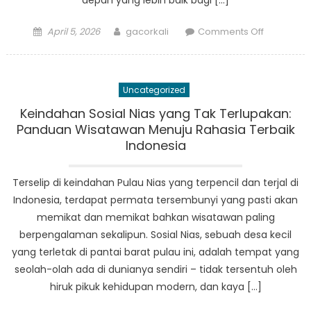
depan yang lebih baik bagi […]
Posted
Author
on
April 5, 2026
gacorkali
Comments Off
on
Dari
Krisis
Menjadi
Uncategorized
Komunitas
Evolusi
Keindahan Sosial Nias yang Tak Terlupakan:
Pelayana
Panduan Wisatawan Menuju Rahasia Terbaik
Sosial
Indonesia
di
Nias
Terselip di keindahan Pulau Nias yang terpencil dan terjal di
Indonesia, terdapat permata tersembunyi yang pasti akan
memikat dan memikat bahkan wisatawan paling
berpengalaman sekalipun. Sosial Nias, sebuah desa kecil
yang terletak di pantai barat pulau ini, adalah tempat yang
seolah-olah ada di dunianya sendiri – tidak tersentuh oleh
hiruk pikuk kehidupan modern, dan kaya […]