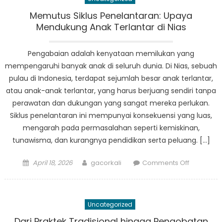
Nias
yang
Memutus Siklus Penelantaran: Upaya
Belum
Mendukung Anak Terlantar di Nias
Tersentuh
Destinasi
Pengabaian adalah kenyataan memilukan yang
Ekowisata
mempengaruhi banyak anak di seluruh dunia. Di Nias, sebuah
yang
pulau di Indonesia, terdapat sejumlah besar anak terlantar,
Wajib
atau anak-anak terlantar, yang harus berjuang sendiri tanpa
Dikunjungi
perawatan dan dukungan yang sangat mereka perlukan.
Siklus penelantaran ini mempunyai konsekuensi yang luas,
mengarah pada permasalahan seperti kemiskinan,
tunawisma, dan kurangnya pendidikan serta peluang. […]
Posted
Author
on
April 18, 2026
gacorkali
Comments Off
on
Memutus
Siklus
Penelanta
Uncategorized
Upaya
Menduku
Dari Praktek Tradisional hingga Pengobatan