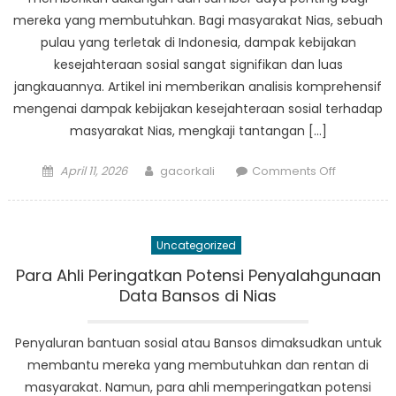
mereka yang membutuhkan. Bagi masyarakat Nias, sebuah
pulau yang terletak di Indonesia, dampak kebijakan
kesejahteraan sosial sangat signifikan dan luas
jangkauannya. Artikel ini memberikan analisis komprehensif
mengenai dampak kebijakan kesejahteraan sosial terhadap
masyarakat Nias, mengkaji tantangan […]
Posted
Author
on
April 11, 2026
gacorkali
Comments Off
on
Dampak
Kebijakan
Kesejahte
Uncategorized
Sosial
terhadap
Para Ahli Peringatkan Potensi Penyalahgunaan
Masyarak
Data Bansos di Nias
Nias:
Analisis
Penyaluran bantuan sosial atau Bansos dimaksudkan untuk
Komprehen
membantu mereka yang membutuhkan dan rentan di
masyarakat. Namun, para ahli memperingatkan potensi