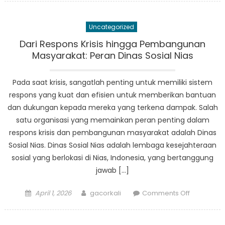
Inovatif:
Bagaiman
Uncategorized
Dinas
Sosial
Dari Respons Krisis hingga Pembangunan
Kabupate
Masyarakat: Peran Dinas Sosial Nias
Nias
Membuat
Pada saat krisis, sangatlah penting untuk memiliki sistem
Perubaha
respons yang kuat dan efisien untuk memberikan bantuan
di
dan dukungan kepada mereka yang terkena dampak. Salah
Nias
satu organisasi yang memainkan peran penting dalam
respons krisis dan pembangunan masyarakat adalah Dinas
Sosial Nias. Dinas Sosial Nias adalah lembaga kesejahteraan
sosial yang berlokasi di Nias, Indonesia, yang bertanggung
jawab […]
Posted
Author
on
April 1, 2026
gacorkali
Comments Off
on
Dari
Respons