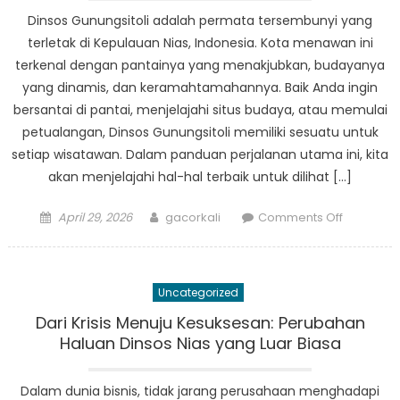
Nias
Dinsos Gunungsitoli adalah permata tersembunyi yang
Selatan
terletak di Kepulauan Nias, Indonesia. Kota menawan ini
terhadap
terkenal dengan pantainya yang menakjubkan, budayanya
Pembang
yang dinamis, dan keramahtamahannya. Baik Anda ingin
Masyarak
bersantai di pantai, menjelajahi situs budaya, atau memulai
petualangan, Dinsos Gunungsitoli memiliki sesuatu untuk
setiap wisatawan. Dalam panduan perjalanan utama ini, kita
akan menjelajahi hal-hal terbaik untuk dilihat […]
Posted
Author
on
April 29, 2026
gacorkali
Comments Off
on
The
Ultimate
Travel
Uncategorized
Guide
to
Dari Krisis Menuju Kesuksesan: Perubahan
Dinsos
Haluan Dinsos Nias yang Luar Biasa
Gunungsit
Dalam dunia bisnis, tidak jarang perusahaan menghadapi