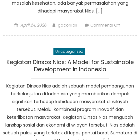
masalah kesehatan, ada banyak permasalahan yang
dihadapi masyarakat Nias. […]
Posted
Author
on
April 24, 2026
gacorkali
Comments Off
on
Menyadar
Tantanga
Sosial
Uncategorized
di
Nias
Kegiatan Dinsos Nias: A Model for Sustainable
Development in Indonesia
Kegiatan Dinsos Nias adalah sebuah model pembangunan
berkelanjutan di Indonesia yang memberikan dampak
signifikan terhadap kehidupan masyarakat di wilayah
tersebut. Melalui kombinasi program inovatif dan
keterlibatan masyarakat, Kegiatan Dinsos Nias mengubah
lanskap sosial dan ekonomi di wilayah tersebut. Nias adalah
sebuah pulau yang terletak di lepas pantai barat Sumatera di