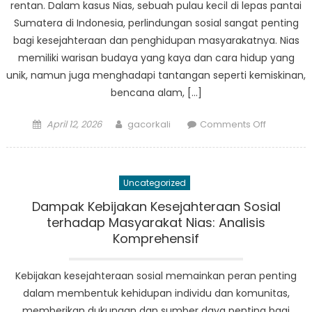
rentan. Dalam kasus Nias, sebuah pulau kecil di lepas pantai
Sumatera di Indonesia, perlindungan sosial sangat penting
bagi kesejahteraan dan penghidupan masyarakatnya. Nias
memiliki warisan budaya yang kaya dan cara hidup yang
unik, namun juga menghadapi tantangan seperti kemiskinan,
bencana alam, […]
Posted
Author
on
April 12, 2026
gacorkali
Comments Off
on
Pentingny
Perlindun
Sosial
Uncategorized
Bagi
Masyarak
Dampak Kebijakan Kesejahteraan Sosial
Rentan
terhadap Masyarakat Nias: Analisis
di
Komprehensif
Nias
Kebijakan kesejahteraan sosial memainkan peran penting
dalam membentuk kehidupan individu dan komunitas,
memberikan dukungan dan sumber daya penting bagi