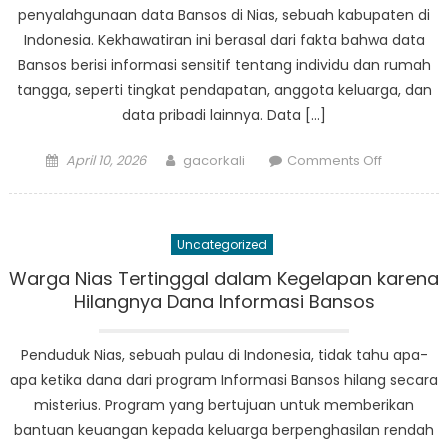
penyalahgunaan data Bansos di Nias, sebuah kabupaten di
Indonesia. Kekhawatiran ini berasal dari fakta bahwa data
Bansos berisi informasi sensitif tentang individu dan rumah
tangga, seperti tingkat pendapatan, anggota keluarga, dan
data pribadi lainnya. Data […]
Posted
Author
on
April 10, 2026
gacorkali
Comments Off
on
Para
Ahli
Peringatk
Uncategorized
Potensi
Penyalah
Warga Nias Tertinggal dalam Kegelapan karena
Data
Hilangnya Dana Informasi Bansos
Bansos
di
Penduduk Nias, sebuah pulau di Indonesia, tidak tahu apa-
Nias
apa ketika dana dari program Informasi Bansos hilang secara
misterius. Program yang bertujuan untuk memberikan
bantuan keuangan kepada keluarga berpenghasilan rendah