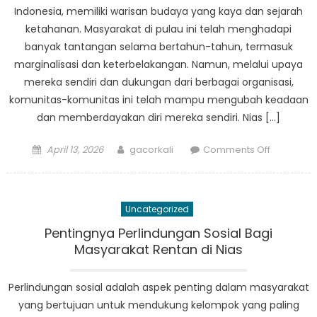
Nias
Indonesia, memiliki warisan budaya yang kaya dan sejarah
ketahanan. Masyarakat di pulau ini telah menghadapi
banyak tantangan selama bertahun-tahun, termasuk
marginalisasi dan keterbelakangan. Namun, melalui upaya
mereka sendiri dan dukungan dari berbagai organisasi,
komunitas-komunitas ini telah mampu mengubah keadaan
dan memberdayakan diri mereka sendiri. Nias […]
Posted
Author
on
April 13, 2026
gacorkali
Comments Off
on
Dari
Terpinggi
Menjadi
Uncategorized
Berdaya:
Perjalana
Pentingnya Perlindungan Sosial Bagi
Masyarak
Masyarakat Rentan di Nias
di
Nias
Perlindungan sosial adalah aspek penting dalam masyarakat
yang bertujuan untuk mendukung kelompok yang paling