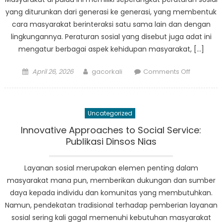
yang diturunkan dari generasi ke generasi, yang membentuk
cara masyarakat berinteraksi satu sama lain dan dengan
lingkungannya. Peraturan sosial yang disebut juga adat ini
mengatur berbagai aspek kehidupan masyarakat, […]
Posted
Author
on
April 26, 2026
gacorkali
Comments Off
on
Memaha
Dampak
Regulasi
Uncategorized
Sosial
Terhadap
Innovative Approaches to Social Service:
Kehidupa
Publikasi Dinsos Nias
Masyarak
di
Layanan sosial merupakan elemen penting dalam
Nias
masyarakat mana pun, memberikan dukungan dan sumber
daya kepada individu dan komunitas yang membutuhkan.
Namun, pendekatan tradisional terhadap pemberian layanan
sosial sering kali gagal memenuhi kebutuhan masyarakat