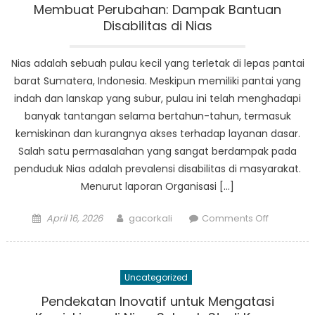
Pengobat
Membuat Perubahan: Dampak Bantuan
Modern:
Disabilitas di Nias
Bagaima
Para
Nias adalah sebuah pulau kecil yang terletak di lepas pantai
Senior
barat Sumatera, Indonesia. Meskipun memiliki pantai yang
di
indah dan lanskap yang subur, pulau ini telah menghadapi
Nias
banyak tantangan selama bertahun-tahun, termasuk
Merangku
kemiskinan dan kurangnya akses terhadap layanan dasar.
Perubaha
Salah satu permasalahan yang sangat berdampak pada
penduduk Nias adalah prevalensi disabilitas di masyarakat.
Menurut laporan Organisasi […]
Posted
Author
on
April 16, 2026
gacorkali
Comments Off
on
Membuat
Perubaha
Dampak
Uncategorized
Bantuan
Disabilitas
Pendekatan Inovatif untuk Mengatasi
di