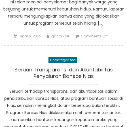
ini telah menjadi penyelamat bagi banyak warga yang
berjuang untuk memenuhi kebutuhan hidup. Namun, laporan
terbaru mengungkapkan bahwa dana yang dialokasikan
untuk program tersebut telah hilang, […]
Posted
Author
on
April 9, 2026
gacorkali
Comments Off
on
Warga
Nias
Tertinggal
Uncategorized
dalam
Kegelapa
Seruan Transparansi dan Akuntabilitas
karena
Penyaluran Bansos Nias
Hilangnya
Dana
Seruan terhadap transparansi dan akuntabilitas dalam
Informasi
pendistribusian Bansos Nias, atau program bantuan sosial di
Bansos
Nias, semakin meningkat dalam beberapa bulan terakhir.
Program Bansos Nias dilaksanakan oleh pemerintah untuk
memberikan bantuan keuangan kepada mereka yang
membutuhkan selama pandemi COVID-19, namun terdapat