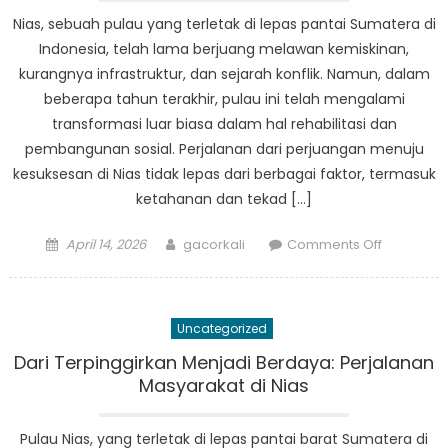
Sebuah
Nias, sebuah pulau yang terletak di lepas pantai Sumatera di
Studi
Indonesia, telah lama berjuang melawan kemiskinan,
Kasus
kurangnya infrastruktur, dan sejarah konflik. Namun, dalam
beberapa tahun terakhir, pulau ini telah mengalami
transformasi luar biasa dalam hal rehabilitasi dan
pembangunan sosial. Perjalanan dari perjuangan menuju
kesuksesan di Nias tidak lepas dari berbagai faktor, termasuk
ketahanan dan tekad […]
Posted
Author
on
April 14, 2026
gacorkali
Comments Off
on
Dari
Perjuang
Menuju
Uncategorized
Kesukses
Perjalana
Dari Terpinggirkan Menjadi Berdaya: Perjalanan
Rehabilita
Masyarakat di Nias
Sosial
di
Pulau Nias, yang terletak di lepas pantai barat Sumatera di