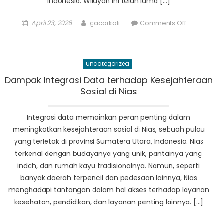
Indonesia. Wilayah ini telah lama […]
Posted
Author
on
April 23, 2026
gacorkali
Comments Off
on
Kegiatan
Dinsos
Nias:
Uncategorized
A
Model
Dampak Integrasi Data terhadap Kesejahteraan
for
Sosial di Nias
Sustainab
Developm
Integrasi data memainkan peran penting dalam
in
meningkatkan kesejahteraan sosial di Nias, sebuah pulau
Indonesia
yang terletak di provinsi Sumatera Utara, Indonesia. Nias
terkenal dengan budayanya yang unik, pantainya yang
indah, dan rumah kayu tradisionalnya. Namun, seperti
banyak daerah terpencil dan pedesaan lainnya, Nias
menghadapi tantangan dalam hal akses terhadap layanan
kesehatan, pendidikan, dan layanan penting lainnya. […]