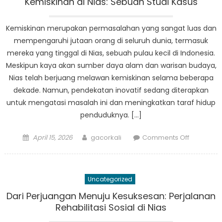
Kemiskinan di Nias: Sebuah Studi Kasus
Nias
Kemiskinan merupakan permasalahan yang sangat luas dan
mempengaruhi jutaan orang di seluruh dunia, termasuk
mereka yang tinggal di Nias, sebuah pulau kecil di Indonesia.
Meskipun kaya akan sumber daya alam dan warisan budaya,
Nias telah berjuang melawan kemiskinan selama beberapa
dekade. Namun, pendekatan inovatif sedang diterapkan
untuk mengatasi masalah ini dan meningkatkan taraf hidup
penduduknya. […]
Posted
Author
on
April 15, 2026
gacorkali
Comments Off
on
Pendekat
Inovatif
untuk
Uncategorized
Mengatas
Kemiskin
Dari Perjuangan Menuju Kesuksesan: Perjalanan
di
Rehabilitasi Sosial di Nias
Nias: