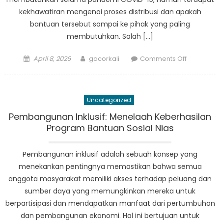
kekhawatiran mengenai proses distribusi dan apakah
bantuan tersebut sampai ke pihak yang paling
membutuhkan. Salah […]
Posted
Author
on
April 8, 2026
gacorkali
Comments Off
on
Seruan
Transpara
dan
Uncategorized
Akuntabili
Penyalura
Pembangunan Inklusif: Menelaah Keberhasilan
Bansos
Program Bantuan Sosial Nias
Nias
Pembangunan inklusif adalah sebuah konsep yang
menekankan pentingnya memastikan bahwa semua
anggota masyarakat memiliki akses terhadap peluang dan
sumber daya yang memungkinkan mereka untuk
berpartisipasi dan mendapatkan manfaat dari pertumbuhan
dan pembangunan ekonomi. Hal ini bertujuan untuk