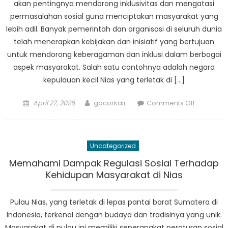
akan pentingnya mendorong inklusivitas dan mengatasi
Luar
permasalahan sosial guna menciptakan masyarakat yang
Biasa
lebih adil. Banyak pemerintah dan organisasi di seluruh dunia
telah menerapkan kebijakan dan inisiatif yang bertujuan
untuk mendorong keberagaman dan inklusi dalam berbagai
aspek masyarakat. Salah satu contohnya adalah negara
kepulauan kecil Nias yang terletak di […]
Posted
Author
on
April 27, 2026
gacorkali
Comments Off
on
Mendoro
Inklusivita
Bagaima
Uncategorized
Nias
Mengatas
Memahami Dampak Regulasi Sosial Terhadap
Masalah
Kehidupan Masyarakat di Nias
Sosial
Melalui
Pulau Nias, yang terletak di lepas pantai barat Sumatera di
Kebijakan
Indonesia, terkenal dengan budaya dan tradisinya yang unik.
Masyarakat di pulau ini memiliki seperangkat peraturan sosial