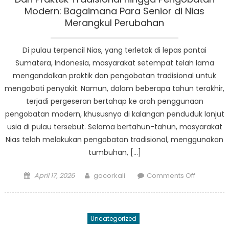
Anak
Modern: Bagaimana Para Senior di Nias
Terlantar
Merangkul Perubahan
di
Nias
Di pulau terpencil Nias, yang terletak di lepas pantai
Sumatera, Indonesia, masyarakat setempat telah lama
mengandalkan praktik dan pengobatan tradisional untuk
mengobati penyakit. Namun, dalam beberapa tahun terakhir,
terjadi pergeseran bertahap ke arah penggunaan
pengobatan modern, khususnya di kalangan penduduk lanjut
usia di pulau tersebut. Selama bertahun-tahun, masyarakat
Nias telah melakukan pengobatan tradisional, menggunakan
tumbuhan, […]
Posted
Author
on
April 17, 2026
gacorkali
Comments Off
on
Dari
Praktek
Tradisiona
Uncategorized
hingga