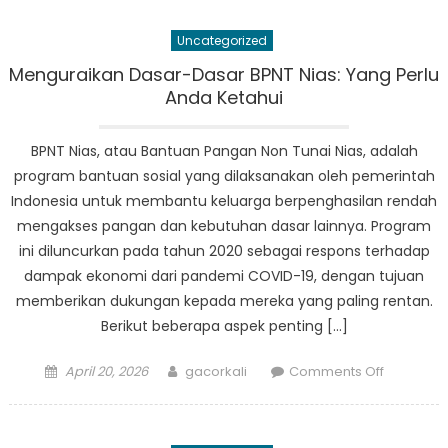
Pantai
Murni
Uncategorized
dan
Budaya
Menguraikan Dasar-Dasar BPNT Nias: Yang Perlu
DTKS
Anda Ketahui
Nias
yang
BPNT Nias, atau Bantuan Pangan Non Tunai Nias, adalah
Semarak
program bantuan sosial yang dilaksanakan oleh pemerintah
Indonesia untuk membantu keluarga berpenghasilan rendah
mengakses pangan dan kebutuhan dasar lainnya. Program
ini diluncurkan pada tahun 2020 sebagai respons terhadap
dampak ekonomi dari pandemi COVID-19, dengan tujuan
memberikan dukungan kepada mereka yang paling rentan.
Berikut beberapa aspek penting […]
Posted
Author
on
April 20, 2026
gacorkali
Comments Off
on
Mengurai
Dasar-
Dasar