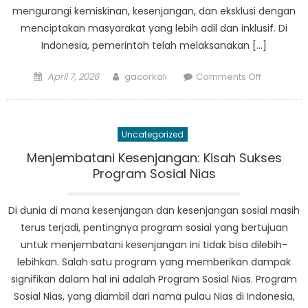
mengurangi kemiskinan, kesenjangan, dan eksklusi dengan
menciptakan masyarakat yang lebih adil dan inklusif. Di
Indonesia, pemerintah telah melaksanakan […]
Posted
Author
on
April 7, 2026
gacorkali
Comments Off
on
Pembang
Inklusif:
Menelaah
Uncategorized
Keberhasi
Program
Menjembatani Kesenjangan: Kisah Sukses
Bantuan
Program Sosial Nias
Sosial
Nias
Di dunia di mana kesenjangan dan kesenjangan sosial masih
terus terjadi, pentingnya program sosial yang bertujuan
untuk menjembatani kesenjangan ini tidak bisa dilebih-
lebihkan. Salah satu program yang memberikan dampak
signifikan dalam hal ini adalah Program Sosial Nias. Program
Sosial Nias, yang diambil dari nama pulau Nias di Indonesia,