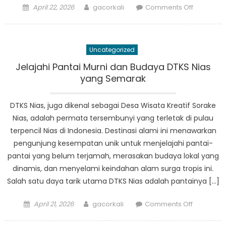
Posted
Author
on
April 22, 2026
gacorkali
Comments Off
on
Dampak
Integrasi
Data
Uncategorized
terhadap
Kesejaht
Jelajahi Pantai Murni dan Budaya DTKS Nias
Sosial
yang Semarak
di
Nias
DTKS Nias, juga dikenal sebagai Desa Wisata Kreatif Sorake
Nias, adalah permata tersembunyi yang terletak di pulau
terpencil Nias di Indonesia. Destinasi alami ini menawarkan
pengunjung kesempatan unik untuk menjelajahi pantai-
pantai yang belum terjamah, merasakan budaya lokal yang
dinamis, dan menyelami keindahan alam surga tropis ini.
Salah satu daya tarik utama DTKS Nias adalah pantainya […]
Posted
Author
on
April 21, 2026
gacorkali
Comments Off
on
Jelajahi