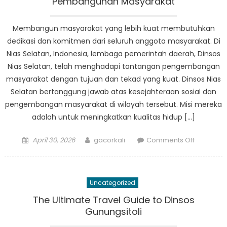
Pembangunan Masyarakat
Membangun masyarakat yang lebih kuat membutuhkan
dedikasi dan komitmen dari seluruh anggota masyarakat. Di
Nias Selatan, Indonesia, lembaga pemerintah daerah, Dinsos
Nias Selatan, telah menghadapi tantangan pengembangan
masyarakat dengan tujuan dan tekad yang kuat. Dinsos Nias
Selatan bertanggung jawab atas kesejahteraan sosial dan
pengembangan masyarakat di wilayah tersebut. Misi mereka
adalah untuk meningkatkan kualitas hidup […]
Posted
Author
on
April 30, 2026
gacorkali
Comments Off
on
Memban
Masyarak
yang
Uncategorized
Lebih
Kuat:
The Ultimate Travel Guide to Dinsos
Komitme
Gunungsitoli
Dinsos