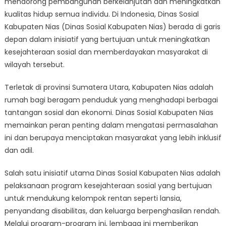
mendorong pembangunan berkelanjutan dan meningkatkan
Sosial
Kabupaten
kualitas hidup semua individu. Di Indonesia, Dinas Sosial
Nias’
Kabupaten Nias (Dinas Sosial Kabupaten Nias) berada di garis
Initiatives
depan dalam inisiatif yang bertujuan untuk meningkatkan
in
kesejahteraan sosial dan memberdayakan masyarakat di
Social
wilayah tersebut.
Welfare
Terletak di provinsi Sumatera Utara, Kabupaten Nias adalah
rumah bagi beragam penduduk yang menghadapi berbagai
tantangan sosial dan ekonomi. Dinas Sosial Kabupaten Nias
memainkan peran penting dalam mengatasi permasalahan
ini dan berupaya menciptakan masyarakat yang lebih inklusif
dan adil.
Salah satu inisiatif utama Dinas Sosial Kabupaten Nias adalah
pelaksanaan program kesejahteraan sosial yang bertujuan
untuk mendukung kelompok rentan seperti lansia,
penyandang disabilitas, dan keluarga berpenghasilan rendah.
Melalui program-program ini, lembaga ini memberikan