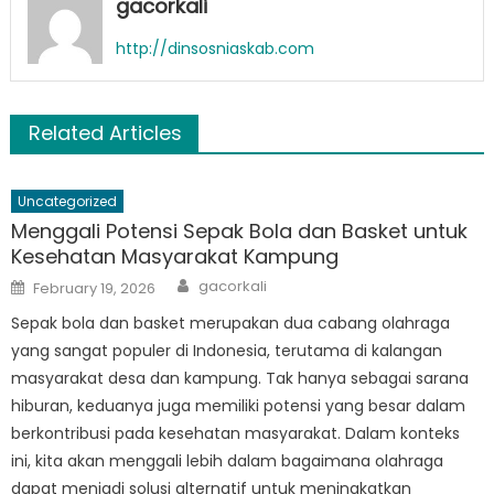
gacorkali
http://dinsosniaskab.com
Related Articles
Uncategorized
Menggali Potensi Sepak Bola dan Basket untuk
Kesehatan Masyarakat Kampung
Author
Posted
gacorkali
February 19, 2026
on
Sepak bola dan basket merupakan dua cabang olahraga
yang sangat populer di Indonesia, terutama di kalangan
masyarakat desa dan kampung. Tak hanya sebagai sarana
hiburan, keduanya juga memiliki potensi yang besar dalam
berkontribusi pada kesehatan masyarakat. Dalam konteks
ini, kita akan menggali lebih dalam bagaimana olahraga
dapat menjadi solusi alternatif untuk meningkatkan