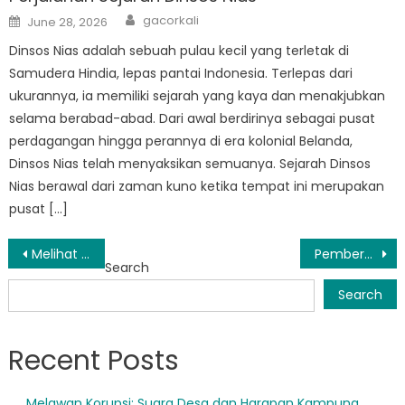
Author
Posted
gacorkali
June 28, 2026
on
Dinsos Nias adalah sebuah pulau kecil yang terletak di
Samudera Hindia, lepas pantai Indonesia. Terlepas dari
ukurannya, ia memiliki sejarah yang kaya dan menakjubkan
selama berabad-abad. Dari awal berdirinya sebagai pusat
perdagangan hingga perannya di era kolonial Belanda,
Dinsos Nias telah menyaksikan semuanya. Sejarah Dinsos
Nias berawal dari zaman kuno ketika tempat ini merupakan
pusat […]
Post
Melihat Lebih Dekat Dampak Dinas Sosial Nias terhadap Masyarakat Setempat
Pemberdayaan Masyarakat: Inisiatif Dinsos Kab Nias Membuat Perbedaan
Search
navigation
Search
Recent Posts
Melawan Korupsi: Suara Desa dan Harapan Kampung