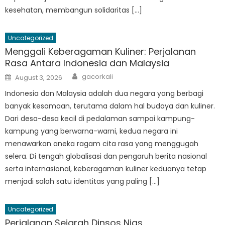
kesehatan, membangun solidaritas […]
Uncategorized
Menggali Keberagaman Kuliner: Perjalanan
Rasa Antara Indonesia dan Malaysia
Author
Posted
gacorkali
August 3, 2026
on
Indonesia dan Malaysia adalah dua negara yang berbagi
banyak kesamaan, terutama dalam hal budaya dan kuliner.
Dari desa-desa kecil di pedalaman sampai kampung-
kampung yang berwarna-warni, kedua negara ini
menawarkan aneka ragam cita rasa yang menggugah
selera. Di tengah globalisasi dan pengaruh berita nasional
serta internasional, keberagaman kuliner keduanya tetap
menjadi salah satu identitas yang paling […]
Uncategorized
Perjalanan Sejarah Dinsos Nias