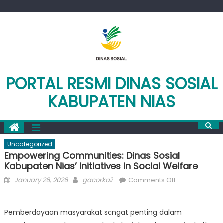
Skip
to
content
PORTAL RESMI DINAS SOSIAL
KABUPATEN NIAS
Uncategorized
Empowering Communities: Dinas Sosial
Kabupaten Nias’ Initiatives in Social Welfare
Posted
Author
on
January 26, 2026
gacorkali
Comments Off
on
Empowering
Communities:
Pemberdayaan masyarakat sangat penting dalam
Dinas