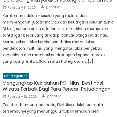
Author
Posted
gacorkali
February 8, 2026
on
Kemiskinan adalah masalah yang meluas dan
mempengaruhi jutaan individu dan keluarga di seluruh dunia.
Di Nias, sebuah pulau di Indonesia, kemiskinan merupakan
tantangan besar yang dihadapi banyak warga setiap hari.
Memutuskan siklus kemiskinan di Nias memerlukan
pendekatan multi-sisi yang mengatasi akar penyebab
kemiskinan dan memberikan dukungan kepada mereka
yang paling rentan. Salah satu strategi utama […]
Uncategorized
Mengungkap Keindahan PKH Nias: Destinasi
Wisata Terbaik Bagi Para Pencari Petualangan
Author
Posted
gacorkali
February 12, 2026
on
Terletak di jantung Indonesia, PKH Nias adalah permata
tersembunyi yang menunggu untuk ditemukan oleh