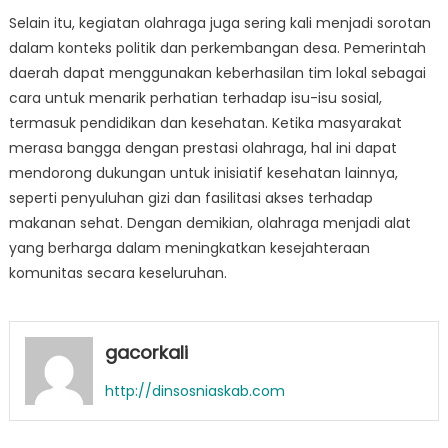
Selain itu, kegiatan olahraga juga sering kali menjadi sorotan
dalam konteks politik dan perkembangan desa. Pemerintah
daerah dapat menggunakan keberhasilan tim lokal sebagai
cara untuk menarik perhatian terhadap isu-isu sosial,
termasuk pendidikan dan kesehatan. Ketika masyarakat
merasa bangga dengan prestasi olahraga, hal ini dapat
mendorong dukungan untuk inisiatif kesehatan lainnya,
seperti penyuluhan gizi dan fasilitasi akses terhadap
makanan sehat. Dengan demikian, olahraga menjadi alat
yang berharga dalam meningkatkan kesejahteraan
komunitas secara keseluruhan.
gacorkali
http://dinsosniaskab.com