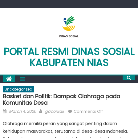
Skip
to
content
PORTAL RESMI DINAS SOSIAL
KABUPATEN NIAS
Uncategorized
Basket dan Politik: Dampak Olahraga pada
Komunitas Desa
Posted
Author
on
March 4, 2026
gacorkali
Comments Off
on
Basket
Olahraga memiliki peran yang sangat penting dalam
dan
kehidupan masyarakat, terutama di desa-desa Indonesia.
Politik: