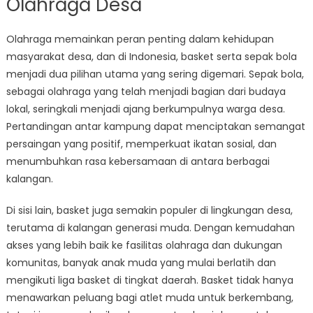
Olahraga Desa
Olahraga memainkan peran penting dalam kehidupan
masyarakat desa, dan di Indonesia, basket serta sepak bola
menjadi dua pilihan utama yang sering digemari. Sepak bola,
sebagai olahraga yang telah menjadi bagian dari budaya
lokal, seringkali menjadi ajang berkumpulnya warga desa.
Pertandingan antar kampung dapat menciptakan semangat
persaingan yang positif, memperkuat ikatan sosial, dan
menumbuhkan rasa kebersamaan di antara berbagai
kalangan.
Di sisi lain, basket juga semakin populer di lingkungan desa,
terutama di kalangan generasi muda. Dengan kemudahan
akses yang lebih baik ke fasilitas olahraga dan dukungan
komunitas, banyak anak muda yang mulai berlatih dan
mengikuti liga basket di tingkat daerah. Basket tidak hanya
menawarkan peluang bagi atlet muda untuk berkembang,